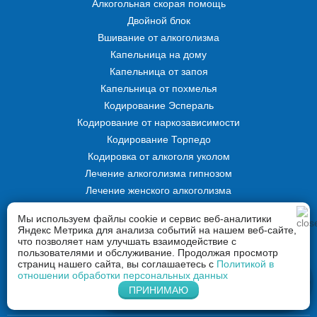
Алкогольная скорая помощь
Двойной блок
Вшивание от алкоголизма
Капельница на дому
Капельница от запоя
Капельница от похмелья
Кодирование Эспераль
Кодирование от наркозависимости
Кодирование Торпедо
Кодировка от алкоголя уколом
Лечение алкоголизма гипнозом
Лечение женского алкоголизма
Лечение от игровой зависимости
Мы используем файлы cookie и сервис веб-аналитики
Принудительное лечение алкоголизма
Яндекс Метрика для анализа событий на нашем веб-сайте,
что позволяет нам улучшать взаимодействие с
Имплантация продетоксона от алкоголизма
пользователями и обслуживание. Продолжая просмотр
Принудительное лечение наркомании
страниц нашего сайта, вы соглашаетесь с
Политикой в
отношении обработки персональных данных
Программа «12 шагов»
Напишите нам в Whatsapp
ПРИНИМАЮ
Раскодировка от алкоголя